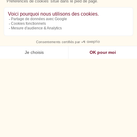
Savourez vos matinées
LE PETIT-DÉJEUNER
TERROIR
Le jour se lève doucement, et avec lui le plaisir de prendre
son temps. Le petit-déjeuner s’invite en salle,
en semaine de
7h à 9h30,
et
jusqu’à 10h30 le week-end.